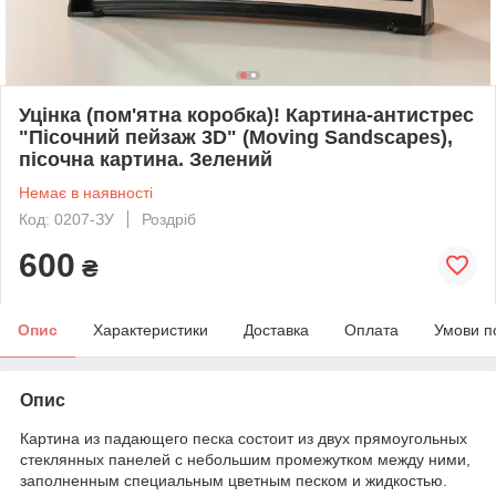
Уцінка (пом'ятна коробка)! Картина-антистрес
"Пісочний пейзаж 3D" (Moving Sandscapes),
пісочна картина. Зелений
Немає в наявності
Код: 0207-ЗУ
Роздріб
600
₴
Опис
Характеристики
Доставка
Оплата
Умови п
Опис
Картина из падающего песка состоит из двух прямоугольных
стеклянных панелей с небольшим промежутком между ними,
заполненным специальным цветным песком и жидкостью.