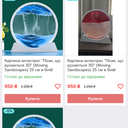
Картина-антистрес "Піски, що
Картина-антистрес "Піски, що
рухаються 3D" (Moving
рухаються 3D" (Moving
Sandscapes) 25 см в білій
Sandscapes) 25 см в білій
рамці Подарунок на День
рамці Оригінальний
Готово до відправки
Готово до відправки
народження
подарунок
950
950
₴
₴
1 250 ₴
1 250 ₴
Купити
Купити
–5%