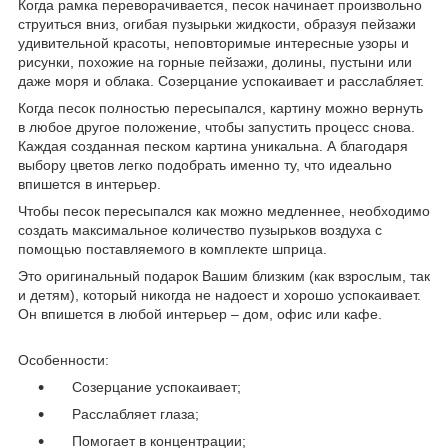
Когда рамка переворачивается, песок начинает произвольно
струиться вниз, огибая пузырьки жидкости, образуя пейзажи
удивительной красоты, неповторимые интересные узоры и
рисунки, похожие на горные пейзажи, долины, пустыни или
даже моря и облака. Созерцание успокаивает и расслабляет.
Когда песок полностью пересыпался, картину можно вернуть
в любое другое положение, чтобы запустить процесс снова.
Каждая созданная песком картина уникальна. А благодаря
выбору цветов легко подобрать именно ту, что идеально
впишется в интерьер.
Чтобы песок пересыпался как можно медленнее, необходимо
создать максимальное количество пузырьков воздуха с
помощью поставляемого в комплекте шприца.
Это оригинальный подарок Вашим близким (как взрослым, так
и детям), который никогда не надоест и хорошо успокаивает.
Он впишется в любой интерьер – дом, офис или кафе.
Особенности:
Созерцание успокаивает;
Расслабляет глаза;
Помогает в концентрации;