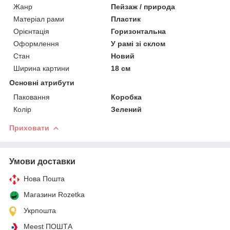
Жанр
Пейзаж / природа
Матеріал рами
Пластик
Орієнтація
Горизонтальна
Оформлення
У рамі зі склом
Стан
Новий
Ширина картини
18 см
Основні атрибути
Паковання
Коробка
Колір
Зелений
Приховати
Умови доставки
Нова Пошта
Магазини Rozetka
Укрпошта
Meest ПОШТА