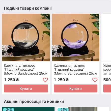
Подібні товари компанії
Картина-антистрес
Картина-антистрес
Уцін
"Піщаний краєвид"
"Піщаний краєвид"
коро
(Moving Sandscapes) 25см
(Moving Sandscapes) 25см
анти
Пісочний краєвид на
Пісочний краєвид на
крає
1 250
1 250
500
₴
₴
подарунок Чорний
подарунок Фіолетовий
18,5
Купити
Купити
Акційні пропозиції та новинки
–24%
–24%