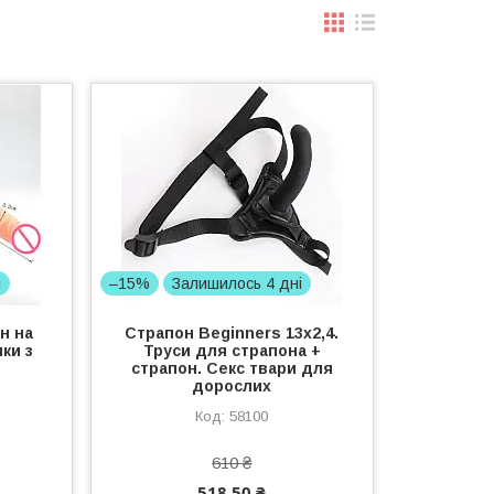
і
–15%
Залишилось 4 дні
н на
Страпон Beginners 13х2,4.
ки з
Труси для страпона +
страпон. Секс твари для
дорослих
58100
610 ₴
518,50 ₴