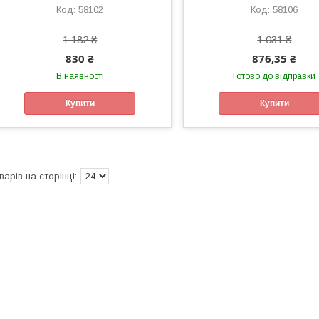
58102
58106
1 182 ₴
1 031 ₴
830 ₴
876,35 ₴
В наявності
Готово до відправки
Купити
Купити