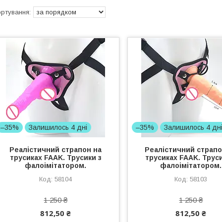
–35%
Залишилось 4 дні
–35%
Залишилось 4 дн
Реалістичний страпон на
Реалістичний страпо
трусиках FAAK. Трусики з
трусиках FAAK. Труси
фалоімітатором.
фалоімітатором.
58104
58103
1 250 ₴
1 250 ₴
812,50 ₴
812,50 ₴