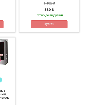
1 182 ₴
830 ₴
Готово до відправки
Купити
і
a, з
іків,
5х5см