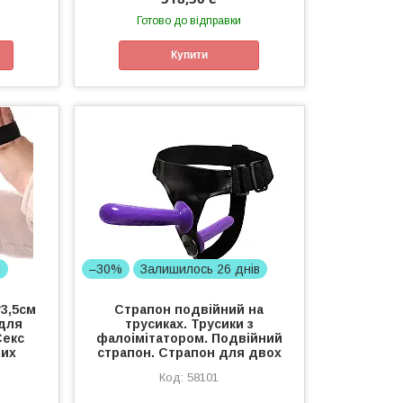
Готово до відправки
Купити
і
–30%
Залишилось 26 днів
*3,5см
Страпон подвійний на
 для
трусиках. Трусики з
Секс
фалоімітатором. Подвійний
лих
страпон. Страпон для двох
58101