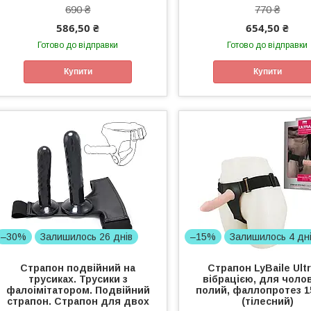
690 ₴
770 ₴
586,50 ₴
654,50 ₴
Готово до відправки
Готово до відправки
Купити
Купити
–30%
Залишилось 26 днів
–15%
Залишилось 4 дн
Страпон подвійний на
Страпон LyBaile Ultr
трусиках. Трусики з
вібрацією, для чолов
фалоімітатором. Подвійний
полий, фаллопротез 1
страпон. Страпон для двох
(тілесний)