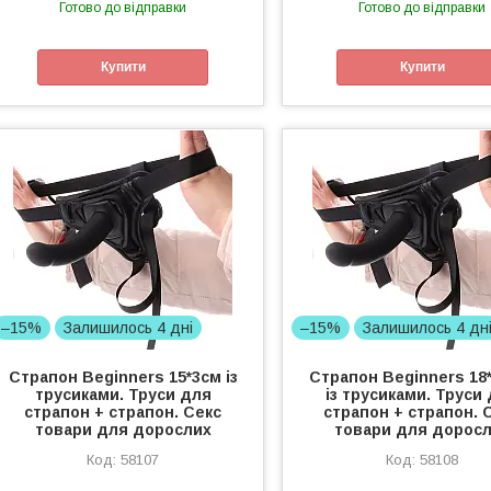
Готово до відправки
Готово до відправки
Купити
Купити
–15%
Залишилось 4 дні
–15%
Залишилось 4 дн
Страпон Beginners 15*3см із
Страпон Beginners 18
трусиками. Труси для
із трусиками. Труси
страпон + страпон. Секс
страпон + страпон. 
товари для дорослих
товари для дорос
58107
58108