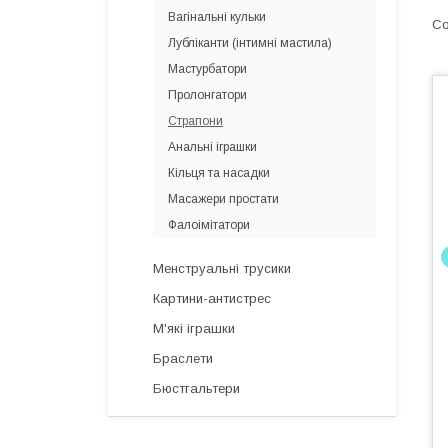
Вагінальні кульки
Лубліканти (інтимні мастила)
Мастурбатори
Пролонгатори
Страпони
Анальні іграшки
Кільця та насадки
Масажери простати
Фалоімітатори
Менструальні трусики
Картини-антистрес
М'які іграшки
Браслети
Бюстгальтери