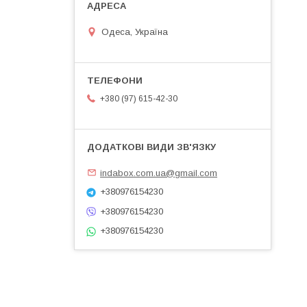
Одеса, Україна
+380 (97) 615-42-30
indabox.com.ua@gmail.com
+380976154230
+380976154230
+380976154230