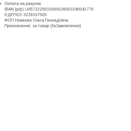
Оплата на рахунок
IBAN (р/р) UA573220010000026003340041776

ЄДРПОУ 3228107505

ФОП Новікова Ольга Геннадіївна

Призначення: за товар (№Замовлення)