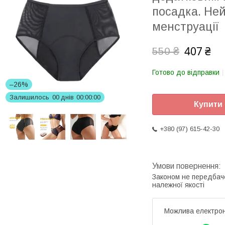
посадка. Ней
менструації
407 ₴
550 ₴
Готово до відправки
–26%
Залишилось
0
0
днів
0
0
0
0
0
0
Купити
+380 (97) 615-42-30
Законом не передбач
належної якості