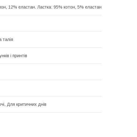
он, 12% еластан. Ластка: 95% котон, 5% еластан
 талія
унків і принтів
чі, Для критичних днів