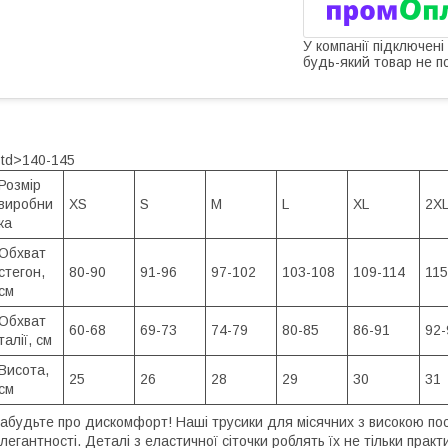
У компанії підключені
будь-який товар не п
td>140-145
Розмір
виробни
XS
S
M
L
XL
2X
ка
Обхват
стегон,
80-90
91-96
97-102
103-108
109-114
115
см
Обхват
60-68
69-73
74-79
80-85
86-91
92-
талії, см
Висота,
25
26
28
29
30
31
см
абудьте про дискомфорт! Наші трусики для місячних з високою по
легантності. Деталі з еластичної сіточки роблять їх не тільки пра