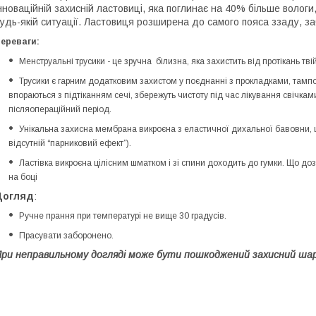
нноваційній захисній ластовиці, яка поглинає на 40% більше волог
удь-якій ситуації. Ластовиця розширена до самого пояса ззаду, з
ереваги:
Менструальні трусики - це зручна білизна, яка захистить від протікань твій 
Трусики є гарним додатковим захистом у поєднанні з прокладками, та
впораються з підтіканням сечі, збережуть чистоту під час лікування свічка
післяопераційний період.
Унікальна захисна мембрана викроєна з еластичної дихальної бавовни, що
відсутній “парниковий ефект”).
Ластівка викроєна цілісним шматком і зі спини доходить до гумки. Що до
на боці
Догляд
:
Ручне прання при температурі не вище 30 градусів.
Прасувати заборонено.
ри неправильному догляді може бути пошкоджений захисний шар