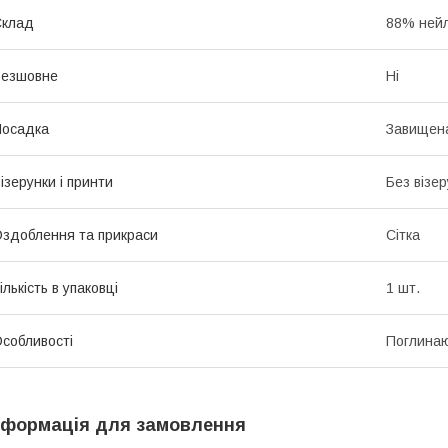
Склад
88% нейл
Безшовне
Ні
Посадка
Завищена
ізерунки і принти
Без візер
здоблення та прикраси
Сітка
ількість в упаковці
1 шт.
собливості
Поглинаю
нформація для замовлення