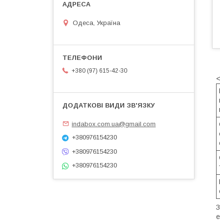
Одеса, Україна
+380 (97) 615-42-30
<
indabox.com.ua@gmail.com
+380976154230
+380976154230
+380976154230
З
е