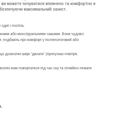
и, ви можете почуватися впевнено та комфортно в
абезпечуючи максимальний захист.
одяг і постіль.
мпонами або менструальними чашами. Вони чудово
ми, подбають про комфорт у післяпологовий або
 дозволяє шкірі “дихати” (пропускає повітря,
зволяє вам повертатися під час сну та спокійно лежати
.