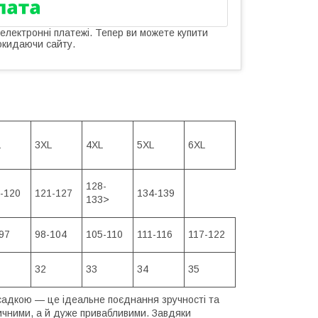
 електронні платежі. Тепер ви можете купити
окидаючи сайту.
L
3XL
4XL
5XL
6XL
128-
-120
121-127
134-139
133>
97
98-104
105-110
111-116
117-122
32
33
34
35
садкою — це ідеальне поєднання зручності та
ктичними, а й дуже привабливими. Завдяки