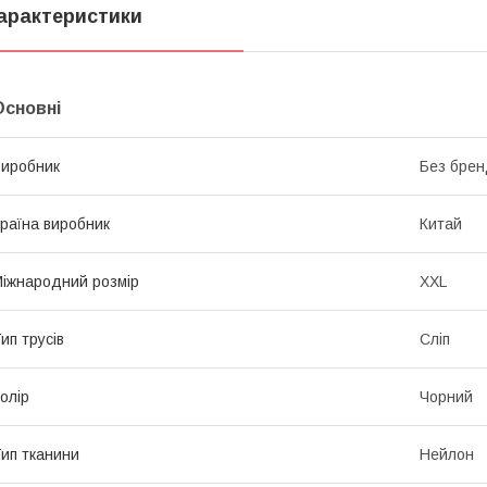
арактеристики
Основні
иробник
Без брен
раїна виробник
Китай
іжнародний розмір
XXL
ип трусів
Сліп
олір
Чорний
ип тканини
Нейлон