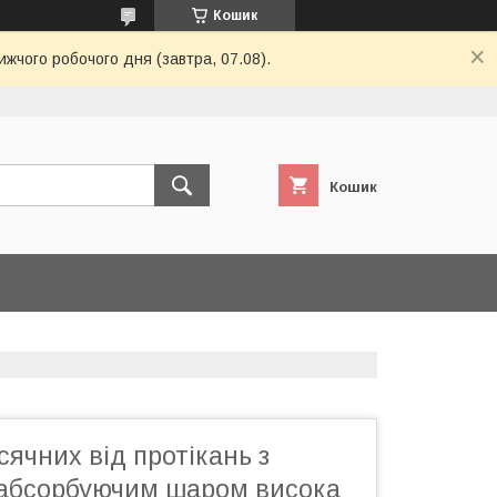
Кошик
ижчого робочого дня (завтра, 07.08).
Кошик
сячних від протікань з
абсорбуючим шаром висока