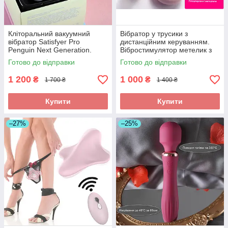
Кліторальний вакуумний
Вібратор у трусики з
вібратор Satisfyer Pro
дистанційним керуванням.
Penguin Next Generation.
Вібростимулятор метелик з
Вуманайзер Пінгвін в
пультом. Вібротрусики
Готово до відправки
Готово до відправки
подарунковій коробці
Рожевий
1 200
1 000
₴
₴
1 700 ₴
1 400 ₴
Купити
Купити
–27%
–25%