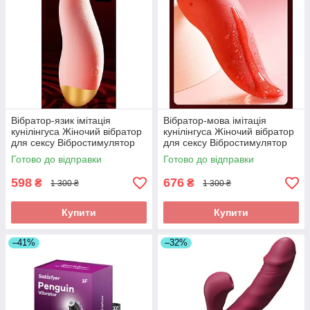
Вібратор-язик імітація
Вібратор-мова імітація
кунілінгуса Жіночий вібратор
кунілінгуса Жіночий вібратор
для сексу Вібростимулятор
для сексу Вібростимулятор
Подарунок жінці
Еротичний подарунок
Готово до відправки
Готово до відправки
Червоний
598
676
₴
₴
1 300 ₴
1 300 ₴
Купити
Купити
–41%
–32%