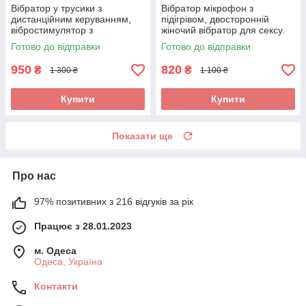
Вібратор у трусики з
Вібратор мікрофон з
дистанційним керуванням,
підігрівом, двосторонній
вібростимулятор з
жіночий вібратор для сексу.
дистанційним керуванням.
Стимулятор вібромасажер
Готово до відправки
Готово до відправки
Вібратор у труси
950
820
₴
₴
1 300 ₴
1 100 ₴
Купити
Купити
Показати ще
Про нас
97% позитивних з 216 відгуків за рік
Працює з 28.01.2023
м. Одеса
Одеса, Україна
Контакти