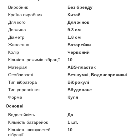
Виробник
Без бренду
Країна виробник
Китай
Для кого
Для жінок
Довжина
9.3 см
Діаметр
1.8 см
Живлення
Батарейки
Колір
Червоний
Кількість режимів вібрації
10
Матеріал
ABS-пластик
Особливості
Безшумні, Водонепроникні
Тип вібратора
Віброкулі
Тип управління
Вбудоване
Форма
Куля
Основні
Водостійкість
Да
Кількість батарейок
1 шт.
Кількість швидкостей
10
вібрації