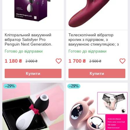
Кліторальний вакуумний
Телескопічний вібратор
вібратор Satisfyer Pro
кролик з підігрівом, з
Penguin Next Generation.
вакуумною стимуляцією; з
Стимулятор Пінгвін в
кульками, що рухаються, на
Готово до відправки
Готово до відправки
подарунковій коробці
стовбурі
1 180
1 700
₴
₴
2 000 ₴
2 500 ₴
Купити
Купити
–29%
–29%