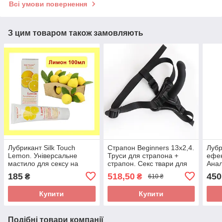
Всі умови повернення
З цим товаром також замовляють
Лубрикант Silk Touch
Страпон Beginners 13х2,4.
Лубр
Lemon. Універсальне
Труси для страпона +
ефе
мастило для сексу на
страпон. Секс твари для
Анал
водній основі Лимон з
дорослих
секс
185
518,50
450
₴
₴
610 ₴
ароматом лимону
Купити
Купити
Подібні товари компанії