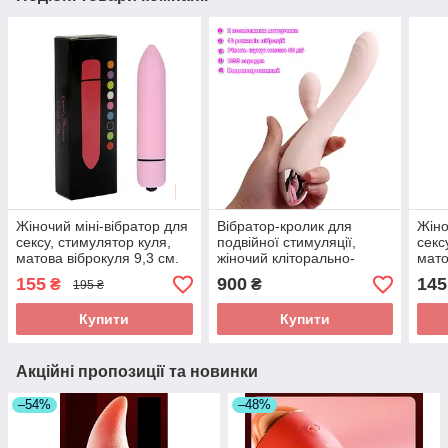
Жіночий міні-вібратор для
Вібратор-кролик для
Жіно
сексу, стимулятор куля,
подвійної стимуляції,
секс
матова віброкуля 9,3 см.
жіночий кліторально-
мато
Секс іграшки для
вагінальний стимулятор.
Рож
155
900
145
₴
₴
195 ₴
дорослих. Рожевий
Іграшки для сексу
Купити
Купити
Акційні пропозиції та новинки
–54%
–48%