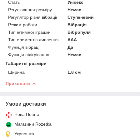
Стать
Унісекс
Регулювання розміру
Немає
Регулятор рівня вібрації
Ступеневий
Режим роботи
Вібрація
Тип інтимної іграшки
Вібропуля
Тип елементів живлення
AAA
Функція вібрації
Да
Функція підігрівання
Немає
Габаритні розміри
Ширина
1.8 см
Приховати
Умови доставки
Нова Пошта
Магазини Rozetka
Укрпошта