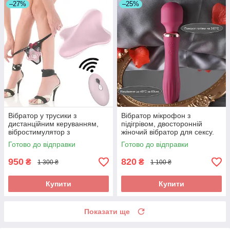
–27%
–25%
Вібратор у трусики з
Вібратор мікрофон з
дистанційним керуванням,
підігрівом, двосторонній
вібростимулятор з
жіночий вібратор для сексу.
дистанційним керуванням.
Стимулятор вібромасажер
Готово до відправки
Готово до відправки
Вібратор у труси
950
820
₴
₴
1 300 ₴
1 100 ₴
Купити
Купити
Показати ще