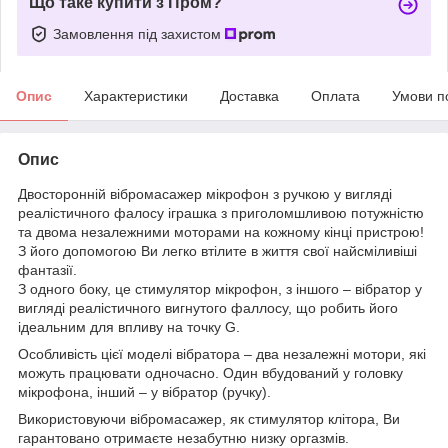
Що таке купити з Пром?
Замовлення під захистом
Опис
Характеристики
Доставка
Оплата
Умови п
Опис
Двосторонній вібромасажер мікрофон з ручкою у вигляді
реалістичного фалосу іграшка з приголомшливою потужністю
та двома незалежними моторами на кожному кінці пристрою!
З його допомогою Ви легко втілите в життя свої найсміливіші
фантазії.
З одного боку, це стимулятор мікрофон, з іншого – вібратор у
вигляді реалістичного вигнутого фаллосу, що робить його
ідеальним для впливу на точку G.
Особливість цієї моделі вібратора – два незалежні мотори, які
можуть працювати одночасно. Один вбудований у головку
мікрофона, інший – у вібратор (ручку).
Використовуючи вібромасажер, як стимулятор клітора, Ви
гарантовано отримаєте незабутню низку оргазмів.