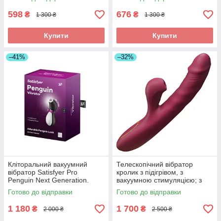
Червоний
598
676
₴
₴
1 300 ₴
1 300 ₴
Купити
Купити
–41%
–32%
Кліторальний вакуумний
Телескопічний вібратор
вібратор Satisfyer Pro
кролик з підігрівом, з
Penguin Next Generation.
вакуумною стимуляцією; з
Стимулятор Пінгвін в
кульками, що рухаються, на
Готово до відправки
Готово до відправки
подарунковій коробці
стовбурі
1 180
1 700
₴
₴
2 000 ₴
2 500 ₴