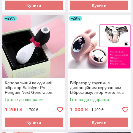
Купити
Купити
–29%
–29%
Кліторальний вакуумний
Вібратор у трусики з
вібратор Satisfyer Pro
дистанційним керуванням.
Penguin Next Generation.
Вібростимулятор метелик з
Вуманайзер Пінгвін в
пультом. Вібротрусики
Готово до відправки
Готово до відправки
подарунковій коробці
Рожевий
1 200
1 000
₴
₴
1 700 ₴
1 400 ₴
Купити
Купити