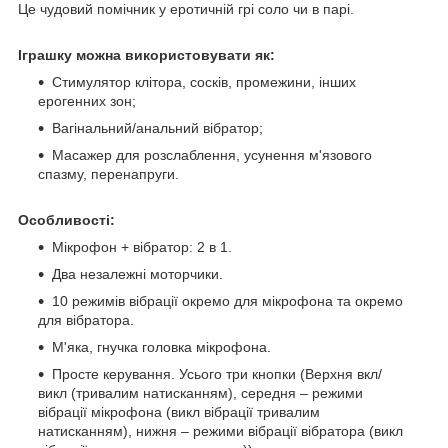
Це чудовий помічник у еротичній грі соло чи в парі.
Іграшку можна використовувати як:
Стимулятор клітора, сосків, промежини, інших
ерогенних зон;
Вагінальний/анальний вібратор;
Масажер для розслаблення, усунення м'язового
спазму, перенапруги.
Особливості:
Мікрофон + вібратор: 2 в 1.
Два незалежні моторчики.
10 режимів вібрації окремо для мікрофона та окремо
для вібратора.
М'яка, гнучка головка мікрофона.
Просте керування. Усього три кнопки (Верхня вкл/
викл (тривалим натисканням), середня – режими
вібрації мікрофона (викл вібрації тривалим
натисканням), нижня – режими вібрації вібратора (викл