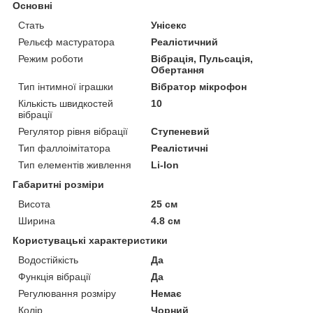
Основні
Стать
Унісекс
Рельєф мастуратора
Реалістичний
Режим роботи
Вібрація, Пульсація,
Обертання
Тип інтимної іграшки
Вібратор мікрофон
Кількість швидкостей
10
вібрації
Регулятор рівня вібрації
Ступеневий
Тип фаллоімітатора
Реалістичні
Тип елементів живлення
Li-Ion
Габаритні розміри
Висота
25 см
Ширина
4.8 см
Користувацькі характеристики
Водостійкість
Да
Функція вібрації
Да
Регулювання розміру
Немає
Колір
Чорний