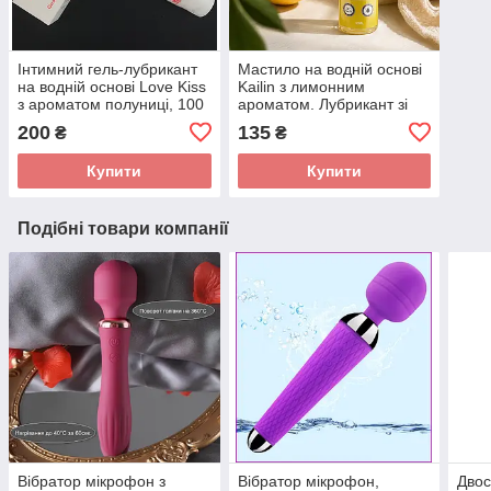
Інтимний гель-лубрикант
Мастило на водній основі
на водній основі Love Kiss
Kailin з лимонним
з ароматом полуниці, 100
ароматом. Лубрикант зі
мл. Мастило для сексу
смаком лимона для сексу
200
135
₴
₴
полуничне
– 30 мл.
Купити
Купити
Подібні товари компанії
Вібратор мікрофон з
Вібратор мікрофон,
Двос