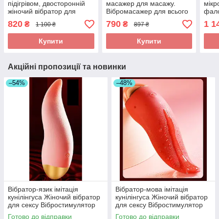
підігрівом, двосторонній
масажер для масажу.
мікр
жіночий вібратор для
Вібромасажер для всього
фало
сексу. Стимулятор
тіла та стимулятор для
вагі
820
790
1 1
₴
₴
1 100 ₴
897 ₴
вібромасажер
сексу
стим
Купити
Купити
Акційні пропозиції та новинки
–54%
–48%
Вібратор-язик імітація
Вібратор-мова імітація
кунілінгуса Жіночий вібратор
кунілінгуса Жіночий вібратор
для сексу Вібростимулятор
для сексу Вібростимулятор
Подарунок жінці
Еротичний подарунок
Готово до відправки
Готово до відправки