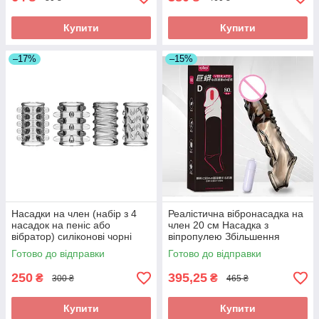
Купити
Купити
–17%
–15%
Насадки на член (набір з 4
Реалістична вібронасадка на
насадок на пеніс або
член 20 см Насадка з
вібратор) силіконові чорні
віпропулею Збільшення
пеніса на 8 см
Готово до відправки
Готово до відправки
250
395,25
₴
₴
300 ₴
465 ₴
Купити
Купити