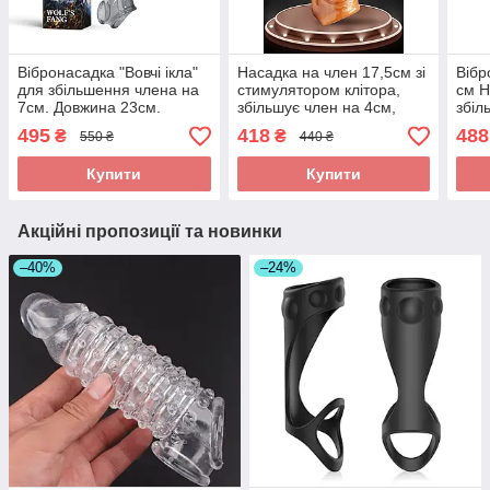
Вібронасадка "Вовчі ікла"
Насадка на член 17,5см зі
Вібр
для збільшення члена на
стимулятором клітора,
см Н
7см. Довжина 23см.
збільшує член на 4см,
збіл
Насадка на пеніс із
насадка на пеніс для
з ві
495
418
488
₴
₴
550 ₴
440 ₴
вібрацією
продовження ерекції
секс
Купити
Купити
Акційні пропозиції та новинки
–40%
–24%