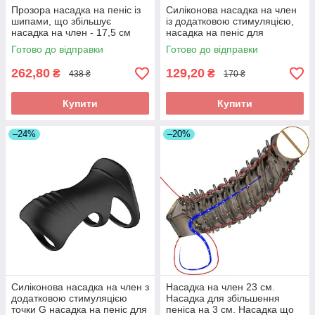
Прозора насадка на пеніс із
Силіконова насадка на член
шипами, що збільшує
із додатковою стимуляцією,
насадка на член - 17,5 см
насадка на пеніс для
продовження ерекції Чорна
Готово до відправки
Готово до відправки
262,80
129,20
₴
₴
438 ₴
170 ₴
Купити
Купити
–24%
–20%
Силіконова насадка на член з
Насадка на член 23 см.
додатковою стимуляцією
Насадка для збільшення
точки G насадка на пеніс для
пеніса на 3 см. Насадка що