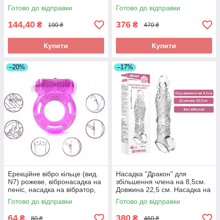
продовження ерекції Чорна
збільшує на статевий орган із
Готово до відправки
Готово до відправки
вусиками
144,40
376
₴
₴
190 ₴
470 ₴
Купити
Купити
–20%
–17%
Ерекційне вібро кільце (вид.
Насадка "Дракон" для
N7) рожеве, вібронасадка на
збільшення члена на 8,5см.
пеніс, насадка на вібратор,
Довжина 22,5 см. Насадка на
насадка на член.
пеніс, Прозора
Готово до відправки
Готово до відправки
64
380
₴
₴
80 ₴
460 ₴