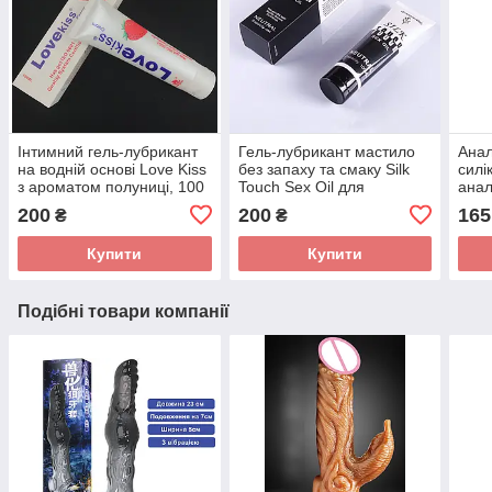
Інтимний гель-лубрикант
Гель-лубрикант мастило
Анал
на водній основі Love Kiss
без запаху та смаку Silk
силі
з ароматом полуниці, 100
Touch Sex Oil для
анал
мл. Мастило для сексу
вагінального, анального
силі
200
200
165
₴
₴
полуничне
сексу, 100 мл
ігра
Купити
Купити
Подібні товари компанії