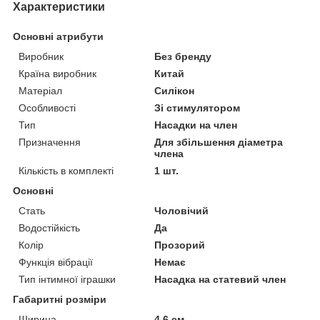
Характеристики
Основні атрибути
Виробник
Без бренду
Країна виробник
Китай
Матеріал
Силікон
Особливості
Зі стимулятором
Тип
Насадки на член
Призначення
Для збільшення діаметра
члена
Кількість в комплекті
1 шт.
Основні
Стать
Чоловічий
Водостійкість
Да
Колір
Прозорий
Функція вібрації
Немає
Тип інтимної іграшки
Насадка на статевий член
Габаритні розміри
Ширина
4.6 см