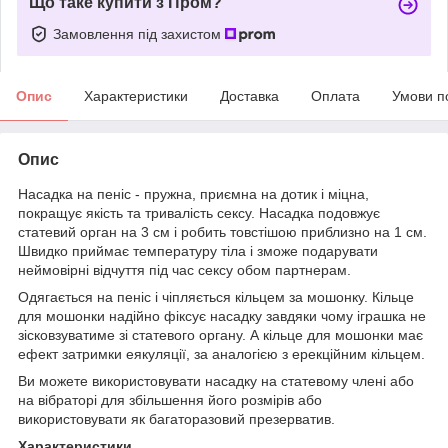
Що таке купити з Пром?
Замовлення під захистом
Опис
Характеристики
Доставка
Оплата
Умови п
Опис
Насадка на пеніс - пружна, приємна на дотик і міцна,
покращує якість та тривалість сексу. Насадка подовжує
статевий орган на 3 см і робить товстішою приблизно на 1 см.
Швидко приймає температуру тіла і зможе подарувати
неймовірні відчуття під час сексу обом партнерам.
Одягається на пеніс і чіпляється кільцем за мошонку. Кільце
для мошонки надійно фіксує насадку завдяки чому іграшка не
зісковзуватиме зі статевого органу. А кільце для мошонки має
ефект затримки еякуляції, за аналогією з ерекційним кільцем.
Ви можете використовувати насадку на статевому члені або
на вібраторі для збільшення його розмірів або
використовувати як багаторазовий презерватив.
Характеристики