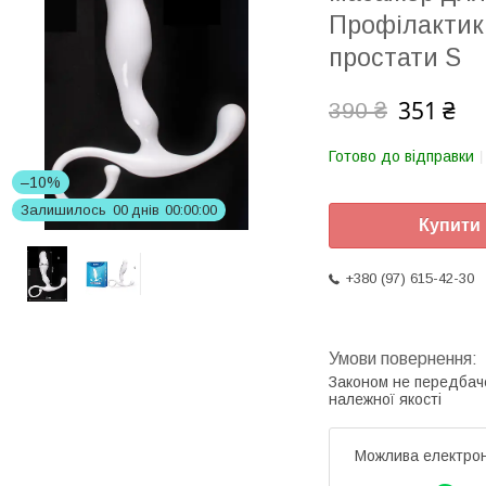
Профілактик
простати S
351 ₴
390 ₴
Готово до відправки
–10%
Залишилось
0
0
днів
0
0
0
0
0
0
Купити
+380 (97) 615-42-30
Законом не передбач
належної якості