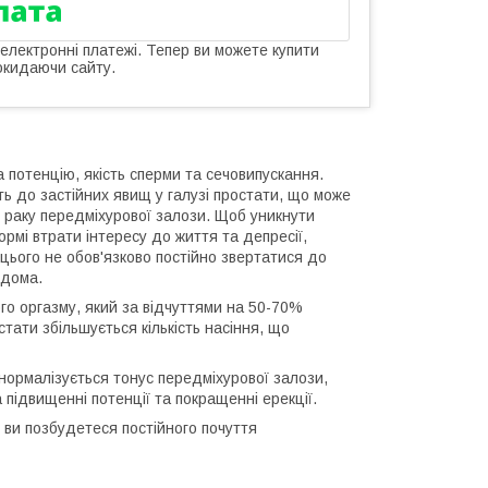
 електронні платежі. Тепер ви можете купити
окидаючи сайту.
 потенцію, якість сперми та сечовипускання.
ть до застійних явищ у галузі простати, що може
ь раку передміхурової залози. Щоб уникнути
рмі втрати інтересу до життя та депресії,
 цього не обов'язково постійно звертатися до
вдома.
го оргазму, який за відчуттями на 50-70%
стати збільшується кількість насіння, що
нормалізується тонус передміхурової залози,
 підвищенні потенції та покращенні ерекції.
ви позбудетеся постійного почуття