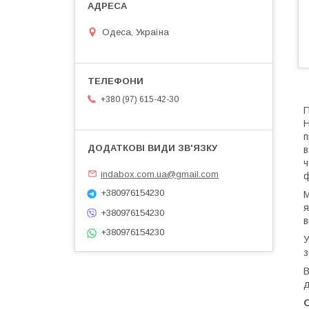
Одеса, Україна
+380 (97) 615-42-30
П
Н
п
в
ч
indabox.com.ua@gmail.com
ф
+380976154230
М
я
+380976154230
в
+380976154230
У
з
В
д