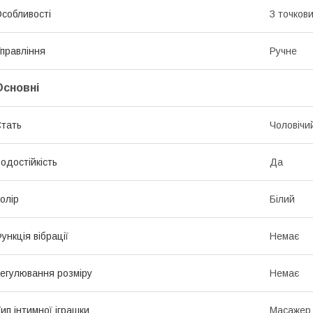
собливості
З точков
правління
Ручне
Основні
тать
Чоловічи
одостійкість
Да
олір
Білий
ункція вібрації
Немає
егулювання розміру
Немає
ип інтимної іграшки
Масажер 