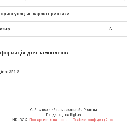
Користувацькі характеристики
озмір
S
нформація для замовлення
іна:
351 ₴
Сайт створений на маркетплейсі
Prom.ua
Продавець на Bigl.ua
INDaBOX |
Поскаржитися на контент
|
Політика конфіденційності