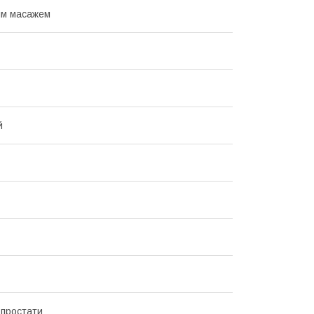
им масажем
й
простати