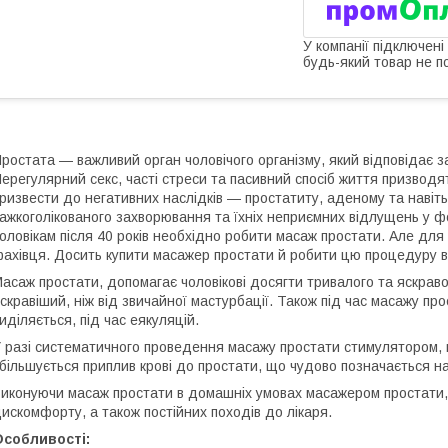
У компанії підключені
будь-який товар не п
ростата — важливий орган чоловічого організму, який відповідає за
ерегулярний секс, часті стреси та пасивний спосіб життя призводя
ризвести до негативних наслідків — простатиту, аденому та навіт
ажкоголікованого захворювання та їхніх неприємних відлущень у фо
оловікам після 40 років необхідно робити масаж простати. Але для
ахівця. Досить купити масажер простати й робити цю процедуру 
асаж простати, допомагає чоловікові досягти тривалого та яскраво
скравіший, ніж від звичайної мастурбації. Також під час масажу про
иділяється, під час еякуляцій.
 разі систематичного проведення масажу простати стимулятором, 
більшується приплив крові до простати, що чудово позначається на
иконуючи масаж простати в домашніх умовах масажером простати, 
искомфорту, а також постійних походів до лікаря.
Особливості: