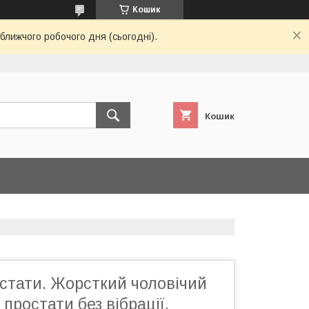
Кошик
ближчого робочого дня (сьогодні).
Кошик
стати. Жорсткий чоловічий
простати без вібрації.