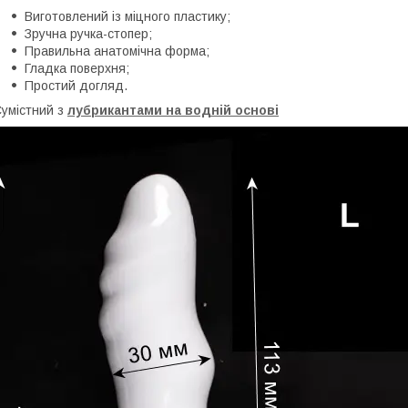
Виготовлений із міцного пластику;
Зручна ручка-стопер;
Правильна анатомічна форма;
Гладка поверхня;
Простий догляд.
умістний з
лубрикантами на водній основі