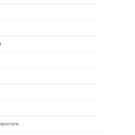
й
простати