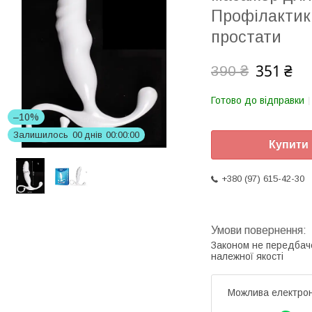
Профілактик
простати
351 ₴
390 ₴
Готово до відправки
–10%
Залишилось
0
0
днів
0
0
0
0
0
0
Купити
+380 (97) 615-42-30
Законом не передбач
належної якості