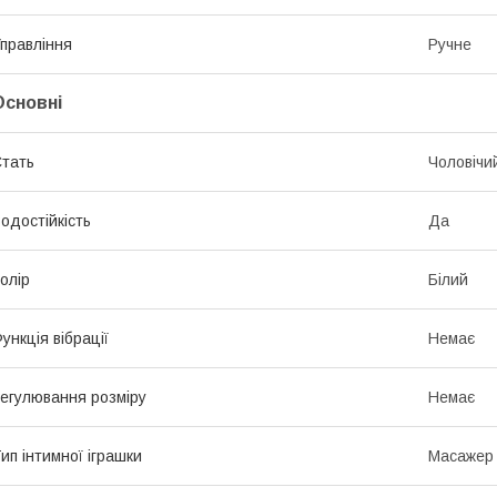
правління
Ручне
Основні
тать
Чоловічи
одостійкість
Да
олір
Білий
ункція вібрації
Немає
егулювання розміру
Немає
ип інтимної іграшки
Масажер 