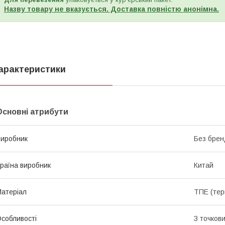
Назву товару не вказується. Доставка повністю анонімна.
арактеристики
Основні атрибути
иробник
Без брен
раїна виробник
Китай
атеріал
ТПЕ (тер
собливості
З точков