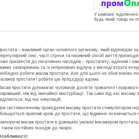
У компанії підключені
будь-який товар не п
ростата – важливий орган чоловічого організму, який відповідає за
ерегулярний секс, часті стреси та пасивний спосіб життя призводя
оже призвести до негативних наслідків – простатиту, аденомі і на
ажких захворювань та їх неприємних відлунь у вигляді втрати інтере
еобхідно робити масаж простати. Але для цього не обов'язково по
асажер простати і робити цю процедуру вдома.
асаж простати допомагає чоловікові досягти тривалого і яскравого
скравіший, ніж від звичайної мастурбації. Так само під час масажу 
иділяється, під час еякуляцій.
ри систематичному проведенні масажу простати стимулятором норм
більшується приплив крові до простати, що відмінно позначається н
иконуючи масаж простати в домашніх умовах масажером простати, 
 також постійних походів до лікаря.
Особливості: