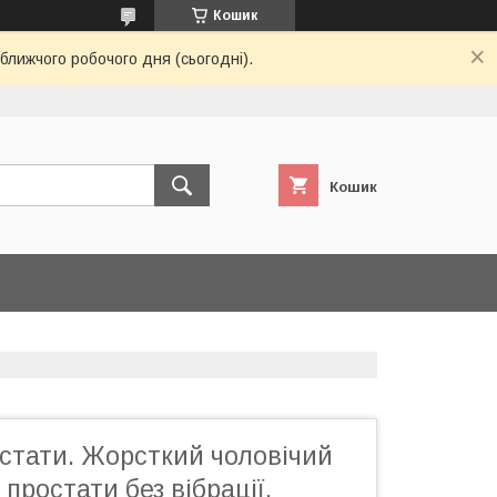
Кошик
ближчого робочого дня (сьогодні).
Кошик
стати. Жорсткий чоловічий
простати без вібрації.