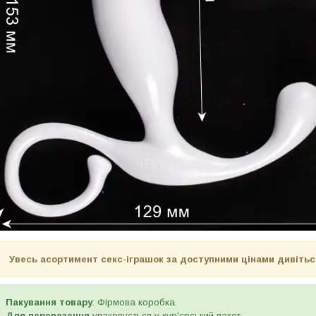
Увесь асортимент секс-іграшок за доступними цінами дивітьс
Пакування товару
: Фірмова коробка.
Для перевезення
упаковується у кур'єрський пакет.