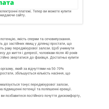
 електронні платежі. Тепер ви можете купити
окидаючи сайту.
 потенцію, якість сперми та сечовипускання.
ть до застійних явищ у ділянці простати, що
віть раку передміхурової залози. Щоб уникнути
су до життя і депресії, чоловікам після 40 років
стійно звертатися до фахівця. Достатньо купити
 оргазму, який за відчуттями на 50-70%
простати, збільшується кількість насіння, що
алізується тонус передміхурової залози,
а підвищенні потенції та поліпшенні ерекції.
ви позбавитеся постійного почуття дискомфорту,