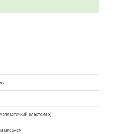
ду
мопластичний еластомер)
им масажем