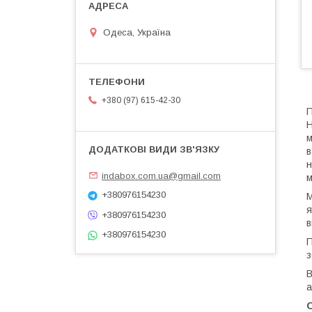
Одеса, Україна
+380 (97) 615-42-30
П
Н
м
в
н
indabox.com.ua@gmail.com
м
+380976154230
М
я
+380976154230
в
+380976154230
П
з
В
а