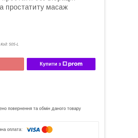
а простатиту масаж
Код:
505-L
Купити з
ено повернення та обмін даного товару