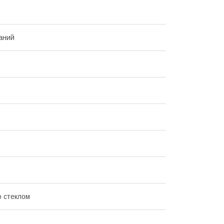
аний
о стеклом