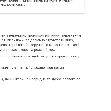
 електронні платежі. Тепер ви можете купити
окидаючи сайту.
елей з невеликим проміжком між ними, заповненим
ся, пісок починає довільно струмувати вниз,
повторні цікаві візерунки та малюнки, які схожі
глядання заспокоює та розслаблює.
яке інше положення, щоб запустити процес знову.
имальну кількість бульбашок повітря за
м), який ніколи не набридне та добре заспокоює.