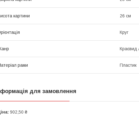
исота картини
26 см
рієнтація
Круг
Жанр
Краєвид 
атеріал рами
Пластик
нформація для замовлення
іна:
902,50 ₴