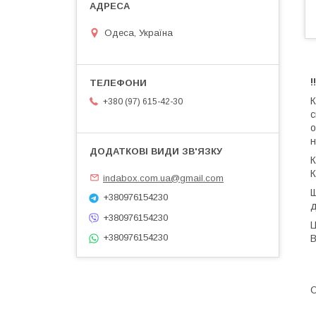
Одеса, Україна
!
К
+380 (97) 615-42-30
с
о
н
К
К
indabox.com.ua@gmail.com
Щ
+380976154230
д
+380976154230
Ц
+380976154230
В
О