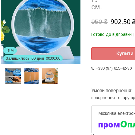
см.
902,50 
950 ₴
Готово до відправки
–5%
Купити
Залишилось
0
0
днів
0
0
0
0
0
0
+380 (97) 615-42-30
повернення товару п