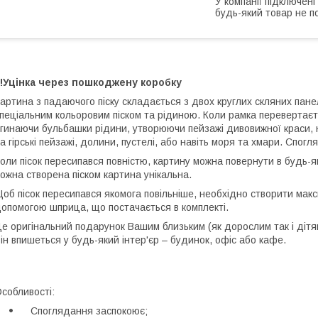
У компанії підключені
будь-який товар не п
!!Уцінка через пошкоджену коробку
артина з падаючого піску складається з двох круглих скляних пан
пеціальним кольоровим піском та рідиною. Коли рамка перевертаєть
гинаючи бульбашки рідини, утворюючи пейзажі дивовижної краси, не
а гірські пейзажі, долини, пустелі, або навіть моря та хмари. Спо
оли пісок пересипався повністю, картину можна повернути в будь-
ожна створена піском картина унікальна.
об пісок пересипався якомога повільніше, необхідно створити макс
опомогою шприца, що постачається в комплекті.
е оригінальний подарунок Вашим близьким (як дорослим так і дітя
ін впишеться у будь-який інтер'єр – будинок, офіс або кафе.
собливості:
Споглядання заспокоює;