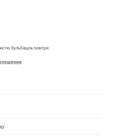
істю бульбашок повітря;
голошення
ду