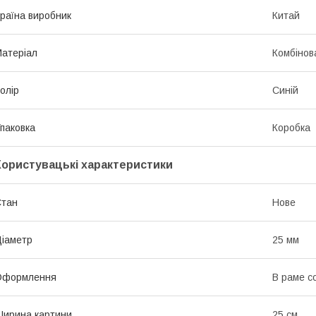
раїна виробник
Китай
атеріал
Комбінов
олір
Синій
паковка
Коробка
Користувацькі характеристики
Стан
Нове
іаметр
25 мм
Оформлення
В раме с
ирина картини
25 см