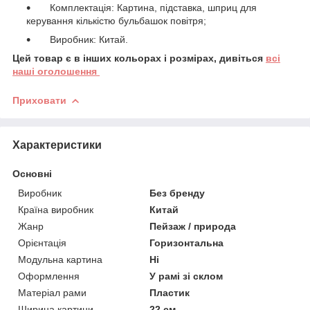
Комплектація: Картина, підставка, шприц для
керування кількістю бульбашок повітря;
Виробник: Китай.
Цей товар є в інших кольорах і розмірах, дивіться
всі
наші оголошення
Приховати
Характеристики
Основні
Виробник
Без бренду
Країна виробник
Китай
Жанр
Пейзаж / природа
Орієнтація
Горизонтальна
Модульна картина
Ні
Оформлення
У рамі зі склом
Матеріал рами
Пластик
Ширина картини
22 см