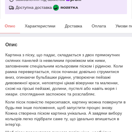
Доступна доставка
Опис
Характеристики
Доставка
Оплата
Умови п
Опис
Картина з піску, що падає, складається з двох прямокутних
скляних панелей із невеликим проміжком між ними,
заповненим спеціальним кольоровим піском і рідиною. Коли
рамка перевертається, пісок починає довільно струмитися
вниз, огинаючи бульбашки рідини, утворюючи пейзажі
дивовижної краси, неповторні цікаві візерунки та малюнки,
схожі на гірські пейзажі, долини, пустелі або навіть моря і
хмари. споглядання заспокоює та розслабляє.
Коли пісок повністю пересипався, картину можна повернути в
будь-яке інше положення, щоб запустити процес знову.
Кожна створена піском картина унікальна. А завдяки вибору
кольорів легко підібрати саме ту, що ідеально впишеться в
інтер'єр.