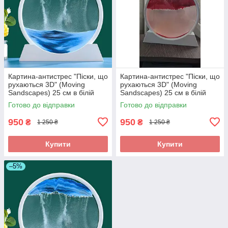
Картина-антистрес "Піски, що
Картина-антистрес "Піски, що
рухаються 3D" (Moving
рухаються 3D" (Moving
Sandscapes) 25 см в білій
Sandscapes) 25 см в білій
рамці Подарунок на День
рамці Оригінальний
Готово до відправки
Готово до відправки
народження
подарунок
950
950
₴
₴
1 250 ₴
1 250 ₴
Купити
Купити
–5%