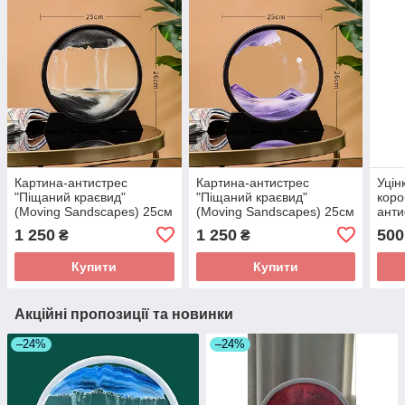
Картина-антистрес
Картина-антистрес
Уцін
"Піщаний краєвид"
"Піщаний краєвид"
коро
(Moving Sandscapes) 25см
(Moving Sandscapes) 25см
анти
Пісочний краєвид на
Пісочний краєвид на
крає
1 250
1 250
500
₴
₴
подарунок Чорний
подарунок Фіолетовий
18,5
Купити
Купити
Акційні пропозиції та новинки
–24%
–24%