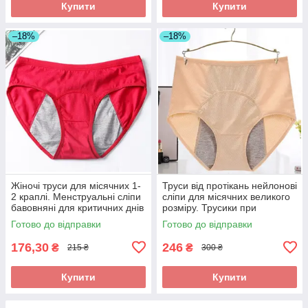
Купити
Купити
–18%
–18%
Жіночі труси для місячних 1-
Труси від протікань нейлонові
2 краплі. Менструальні сліпи
сліпи для місячних великого
бавовняні для критичних днів
розміру. Трусики при
від протікань
підтіканні сечи. Максимально
Готово до відправки
Готово до відправки
висока посадка
176,30
246
₴
₴
215 ₴
300 ₴
Купити
Купити