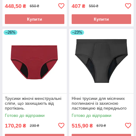
менструації
448,50
407
₴
₴
650 ₴
550 ₴
Купити
Купити
–26%
–23%
Трусики жіночі менструальні
Нічні трусики для місячних
сліпи, що захищають від
поглинаючі із захисною
протікань.
ластовицею від переднього
до заднього пояса Бамбукові
Готово до відправки
Готово до відправки
170,20
515,90
₴
₴
230 ₴
670 ₴