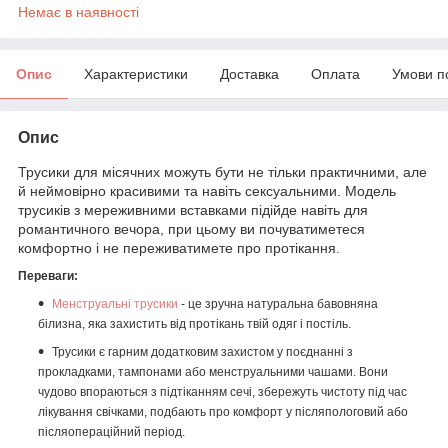
Немає в наявності
Опис
Характеристики
Доставка
Оплата
Умови п
Опис
Трусики для місячних можуть бути не тільки практичними, але
й неймовірно красивими та навіть сексуальними. Модель
трусиків з мереживними вставками підійде навіть для
романтичного вечора, при цьому ви почуватиметеся
комфортно і не переживатимете про протікання.
Переваги:
Менструальні трусики
- це зручна натуральна бавовняна
білизна, яка захистить від протікань твій одяг і постіль.
Трусики є гарним додатковим захистом у поєднанні з
прокладками, тампонами або менструальними чашами. Вони
чудово впораються з підтіканням сечі, збережуть чистоту під час
лікування свічками, подбають про комфорт у післяпологовий або
післяопераційний період.