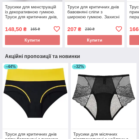
Трусики для менструацій
Труси для критичних днів
Трус
із декоративною гумкою.
бавовняні сліпи з
прин
Труси для критичних днів,
широкою гумкою. Захисні
перш
що вбирають
менструальні трусики
для 
непромокаючі
підстраховуючі
148,50
207
166
₴
₴
165 ₴
230 ₴
Купити
Купити
Акційні пропозиції та новинки
–44%
–32%
Труси для критичних днів
Трусики для місячних
сліпи бавовняні з високою
підстраховуючі з нейлону з