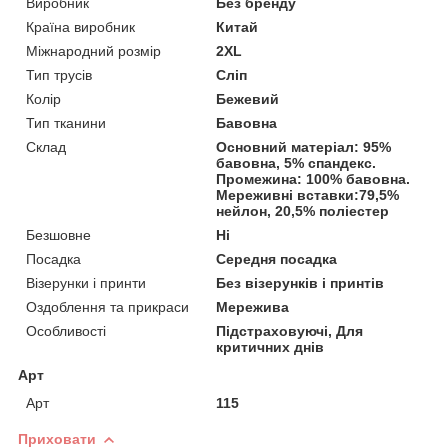
Виробник
Без бренду
Країна виробник
Китай
Міжнародний розмір
2XL
Тип трусів
Сліп
Колір
Бежевий
Тип тканини
Бавовна
Склад
Основний матеріал: 95%
бавовна, 5% спандекс.
Промежина: 100% бавовна.
Мереживні вставки:79,5%
нейлон, 20,5% поліестер
Безшовне
Ні
Посадка
Середня посадка
Візерунки і принти
Без візерунків і принтів
Оздоблення та прикраси
Мережива
Особливості
Підстраховуючі, Для
критичних днів
Арт
Арт
115
Приховати