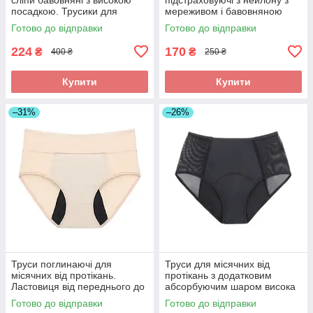
посадкою. Трусики для
мереживом і бавовняною
місячних з чорною
ластовицею
Готово до відправки
Готово до відправки
ластовицею
224
170
₴
₴
400 ₴
250 ₴
Купити
Купити
–31%
–26%
Труси поглинаючі для
Труси для місячних від
місячних від протікань.
протікань з додатковим
Ластовиця від переднього до
абсорбуючим шаром висока
заднього пояса. Нічні труси
посадка. Нейлонові
Готово до відправки
Готово до відправки
захисні
поглинаючі труси при