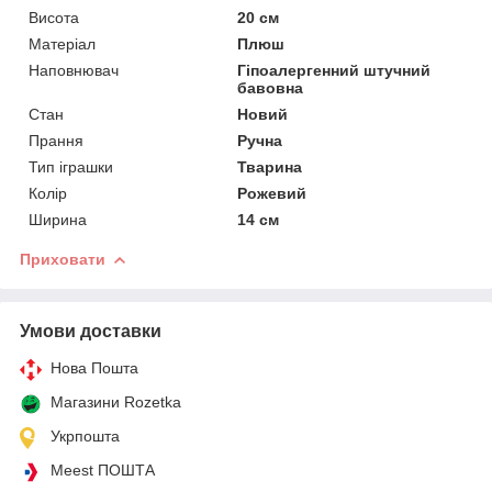
Висота
20 см
Матеріал
Плюш
Наповнювач
Гіпоалергенний штучний
бавовна
Стан
Новий
Прання
Ручна
Тип іграшки
Тварина
Колір
Рожевий
Ширина
14 см
Приховати
Умови доставки
Нова Пошта
Магазини Rozetka
Укрпошта
Meest ПОШТА