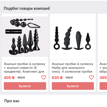
Подібні товари компанії
Анальні пробки із силікону
Анальні пробки із силікону
Анал
+ анальні намисто (6
Набір для анального
+ ан
предметів). Комплект для
сексу. 4 силіконові пробки
вібр
анального сексу
високої якості
Набі
405
630
495
₴
₴
450 ₴
700 ₴
Купити
Купити
Про нас