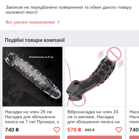
Законом не передбачено повернення та обмін даного товару
належної якості
Всі умови повернення
Подібні товари компанії
Насадка на член 28 см.
Вібронасадка на член 24
Наса
Насадка для збільшення
см із шипами, Насадка
Наса
пеніса на 7 см! Прозора, з
для збільшення пеніса на
пені
додатковою стимуляцією
6,5 см із віброкулею.
дода
740
578
740
₴
₴
680 ₴
члена
Чорна
чле